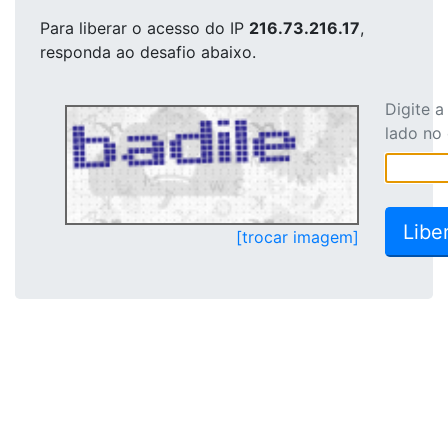
Para liberar o acesso
do IP
216.73.216.17
,
responda ao desafio abaixo.
Digite 
lado no
[trocar imagem]